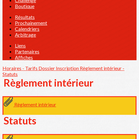
Challenge
Boutique
Résultats
Prochainement
Calendriers
Arbitrage
Liens
Partenaires
Affiches
Horaires - Tarifs
Dossier Inscription
Règlement intérieur -
Statuts
Règlement intérieur
Règlement intérieur
Statuts