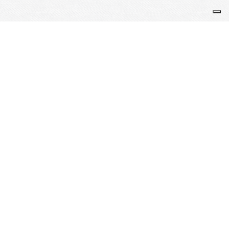
Pau Judo Club Béarnais - Association loi 1901 - Affilié
Fédération Française de Judo sous le n° CL 64 121 0 - Agréé
Jeunesse et Sport sous le n° 10 S 051 - Labellisé "Valides
handicapés"
Je m'abonne à la newsletter
OK
Plan du site
Licences
Mentions légales
CGUV
Paramétrer vos cookies
Se connecter
Propulsé par AssoConnect, le logiciel des associations
Vos choix en matière de confidentialité