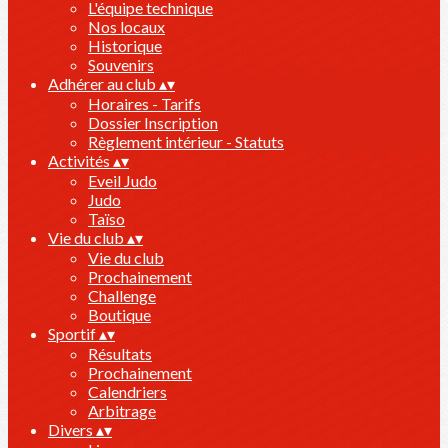
L'équipe technique
Nos locaux
Historique
Souvenirs
Adhérer au club
▴
▾
Horaires - Tarifs
Dossier Inscription
Règlement intérieur - Statuts
Activités
▴
▾
Eveil Judo
Judo
Taïso
Vie du club
▴
▾
Vie du club
Prochainement
Challenge
Boutique
Sportif
▴
▾
Résultats
Prochainement
Calendriers
Arbitrage
Divers
▴
▾