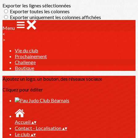
Exporter les lignes sélectionnées
Exporter toutes les colonnes
Exporter uniquement les colonnes affichées
Menu
<
>
Vie du club
Prochainement
Challenge
Boutique
Ajoutez un logo, un bouton, des réseaux sociaux
Cliquez pour éditer
Accueil
▴
▾
Contact - Localisation
▴
▾
Le club
▴
▾