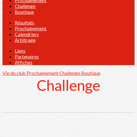
Prochainement
Challenge
Boutique
Résultats
Prochainement
Calendriers
Arbitrage
Liens
Partenaires
Affiches
Vie du club
Prochainement
Challenge
Boutique
Challenge