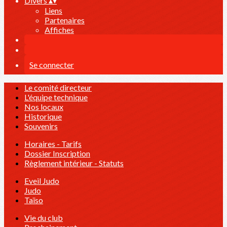
Divers
▴
▾
Liens
Partenaires
Affiches
Se connecter
Le comité directeur
L'équipe technique
Nos locaux
Historique
Souvenirs
Horaires - Tarifs
Dossier Inscription
Règlement intérieur - Statuts
Eveil Judo
Judo
Taïso
Vie du club