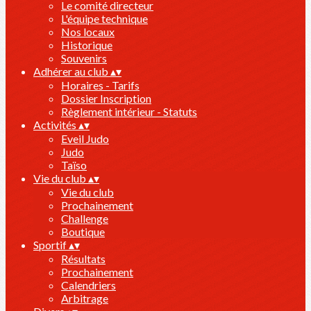
Le comité directeur
L'équipe technique
Nos locaux
Historique
Souvenirs
Adhérer au club
▴
▾
Horaires - Tarifs
Dossier Inscription
Règlement intérieur - Statuts
Activités
▴
▾
Eveil Judo
Judo
Taïso
Vie du club
▴
▾
Vie du club
Prochainement
Challenge
Boutique
Sportif
▴
▾
Résultats
Prochainement
Calendriers
Arbitrage