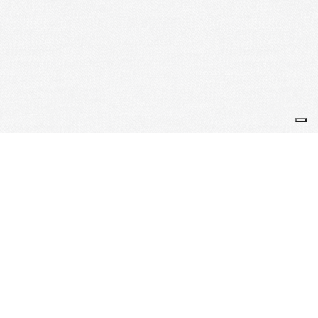
Pau Judo Club Béarnais - Association loi 1901 - Affilié
Fédération Française de Judo sous le n° CL 64 121 0 - Agréé
Jeunesse et Sport sous le n° 10 S 051 - Labellisé "Valides
handicapés"
Je m'abonne à la newsletter
OK
Plan du site
Licences
Mentions légales
CGUV
Paramétrer vos cookies